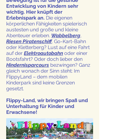
Bewegung ist für die gesunde
Entwicklung von Kindern sehr
wichtig. Hier knüpft der
Erlebnispark an.
Die eigenen
körperlichen Fähigkeiten spielerisch
austesten und große und kleine
Abenteuer erleben.
Wabbelberg
,
Riesen Piratenschiff
,
Go-Kart-Bahn
oder Kletterberg? Lust auf eine Fahrt
auf der
Elektroautobahn
oder einer
Bootsfahrt? Oder doch lieber den
H
indernisparcours
bezwingen? Ganz
gleich wonach der Sinn steht: Im
FlippyLand – dem mobilen
Kinderpark sind keine Grenzen
gesetzt.
Flippy-Land, wir bringen Spaß und
Unterhaltung für Kinder und
Erwachsene!