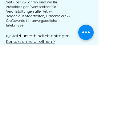
Seit über 25 Jahren sind wir Ihr
zuverlässiger Eventpartner für
Veranstaltungen aller Art, wir
sorgen auf Stadtfesten, Firmenfeiern &
Großevents für unvergessliche
Erlebnisse
👉 Jetzt unverbindlich anfragen:
Kontaktformular öffnen
>
Schnellzugriff:
🏠 Startseite
Hüpfburg Mieten
Hüpfburg München
Hüpfburg Stuttgart
Hüpfburg Augsburg
🎈
Hüpfburgen & Eventmodule >
🏃‍♂️ Ninja Parcours & Riesenrutschen
>
🎡 Karussell & Kindereisenbahn >
💬 FAQ >
📄 Anfrageformular
>
📞 Kontakt >
Kontakt:
📞 Telefon: 01575 5702431